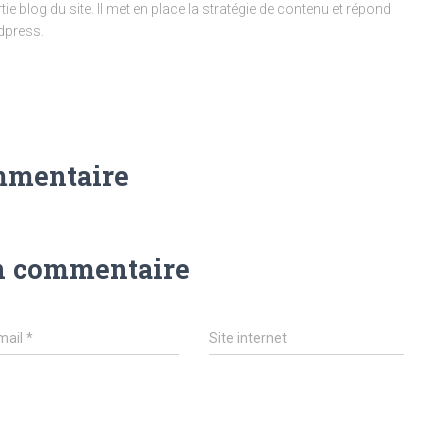
ie blog du site. Il met en place la stratégie de contenu et répond
dpress.
mmentaire
n commentaire
mail
*
Site internet