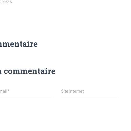
dpress.
mmentaire
n commentaire
mail
*
Site internet