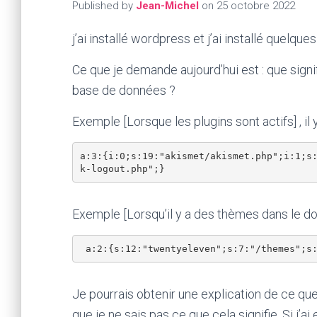
Published by
Jean-Michel
on
25 octobre 2022
j’ai installé wordpress et j’ai installé quelq
Ce que je demande aujourd’hui est : que signi
base de données ?
Exemple [Lorsque les plugins sont actifs] , il y
a:3:{i:0;s:19:"akismet/akismet.php";i:1;s
Exemple [Lorsqu’il y a des thèmes dans le doss
Je pourrais obtenir une explication de ce que si
que je ne sais pas ce que cela signifie. Si j’a