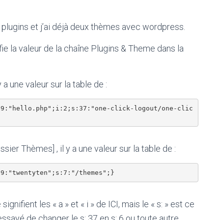
ues plugins et j’ai déjà deux thèmes avec wordpress.
fie la valeur de la chaîne Plugins & Theme dans la
 a une valeur sur la table de :
:9:"hello.php";i:2;s:37:"one-click-logout/one-clic
ier Thèmes] , il y a une valeur sur la table de :
gnifient les « a » et « i » de ICI, mais le « s: » est ce
i essayé de changer le s: 37 en s: 6 ou toute autre