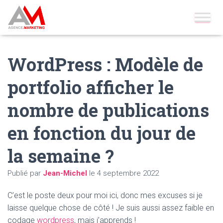
Accueil
»
Blog
»
Wordpress
»
WordPress : Modèle de portfolio
afficher le nombre de publications en fonction du jour de la
semaine ?
WordPress : Modèle de
portfolio afficher le
nombre de publications
en fonction du jour de
la semaine ?
Publié par
Jean-Michel
le
4 septembre 2022
C’est le poste deux pour moi ici, donc mes excuses si je
laisse quelque chose de côté ! Je suis aussi assez faible en
codage
wordpress
, mais j’apprends !