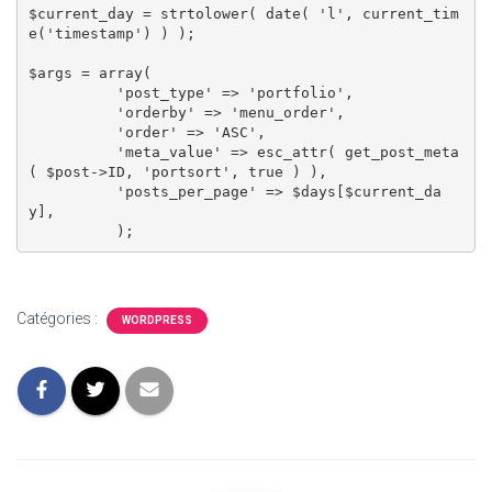
$current_day = strtolower( date( 'l', current_tim
e('timestamp') ) );

$args = array(

          'post_type' => 'portfolio',

          'orderby' => 'menu_order',

          'order' => 'ASC',

          'meta_value' => esc_attr( get_post_meta
( $post->ID, 'portsort', true ) ),

          'posts_per_page' => $days[$current_da
y],

Catégories :
WORDPRESS