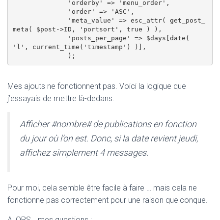
              'orderby' => 'menu_order',

              'order' => 'ASC',

              'meta_value' => esc_attr( get_post_
meta( $post->ID, 'portsort', true ) ),

              'posts_per_page' => $days[date( 
'l', current_time('timestamp') )],

Mes ajouts ne fonctionnent pas. Voici la logique que
j’essayais de mettre là-dedans:
Afficher #nombre# de publications en fonction
du jour où l’on est. Donc, si la date revient jeudi,
affichez simplement 4 messages.
Pour moi, cela semble être facile à faire … mais cela ne
fonctionne pas correctement pour une raison quelconque.
ALORS… mes questions :