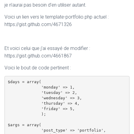
je n’aurai pas besoin d’en utiliser autant.
Voici un lien vers le template-portfolio.php actuel :
https://gist.github.com/4671326
Et voici celui que j’ai essayé de modifier :
https://gist.github.com/4661867
Voici le bout de code pertinent :
$days = array(

              'monday' => 1,

              'tuesday' => 2,

              'wednesday' => 3,

              'thursday' => 4,

              'friday' => 5,

              );

$args = array(

              'post_type' => 'portfolio',
