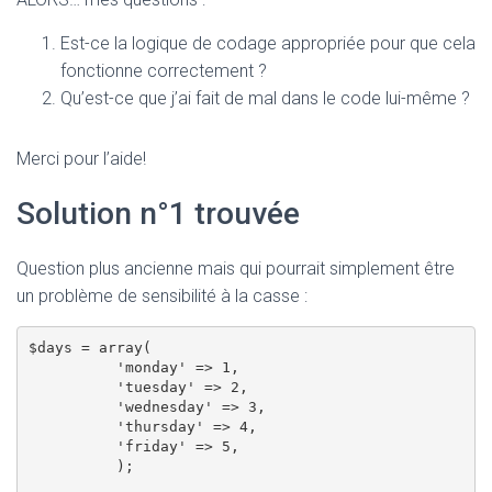
Est-ce la logique de codage appropriée pour que cela
fonctionne correctement ?
Qu’est-ce que j’ai fait de mal dans le code lui-même ?
Merci pour l’aide!
Solution n°1 trouvée
Question plus ancienne mais qui pourrait simplement être
un problème de sensibilité à la casse :
$days = array(

          'monday' => 1,

          'tuesday' => 2,

          'wednesday' => 3,

          'thursday' => 4,

          'friday' => 5,

          );
