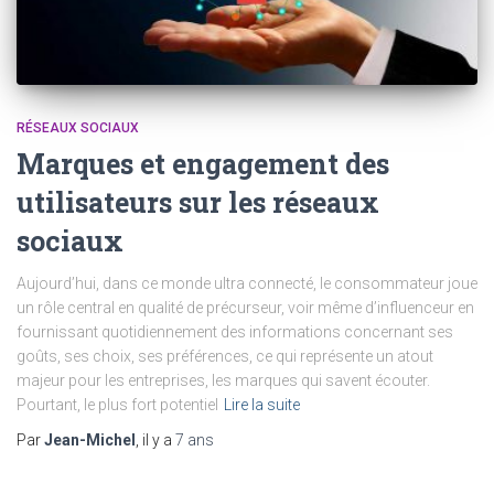
RÉSEAUX SOCIAUX
Marques et engagement des
utilisateurs sur les réseaux
sociaux
Aujourd’hui, dans ce monde ultra connecté, le consommateur joue
un rôle central en qualité de précurseur, voir même d’influenceur en
fournissant quotidiennement des informations concernant ses
goûts, ses choix, ses préférences, ce qui représente un atout
majeur pour les entreprises, les marques qui savent écouter.
Pourtant, le plus fort potentiel
Lire la suite
Par
Jean-Michel
, il y a
7 ans