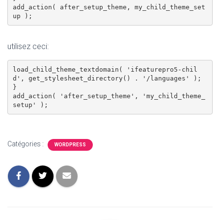
add_action( after_setup_theme, my_child_theme_set
utilisez ceci:
load_child_theme_textdomain( 'ifeaturepro5-chil
d', get_stylesheet_directory() . '/languages' );

}

add_action( 'after_setup_theme', 'my_child_theme_
Catégories :
WORDPRESS