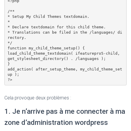
<?php

/**

* Setup My Child Themes textdomain.

*

* Declare textdomain for this child theme.

* Translations can be filed in the /languages/ di
rectory.

*/

function my_child_theme_setup() {

load_child_theme_textdomain( ifeaturepro5-child, 
get_stylesheet_directory() . /languages );

}

add_action( after_setup_theme, my_child_theme_set
up );

Cela provoque deux problèmes :
1. Je n’arrive pas à me connecter à ma
zone d’administration wordpress