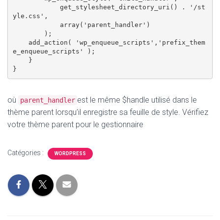
            get_stylesheet_directory_uri() . '/st
yle.css',

            array('parent_handler')

        );

    add_action( 'wp_enqueue_scripts','prefix_them
e_enqueue_scripts' );

    }

où
est le même $handle utilisé dans le
parent_handler
thème parent lorsqu’il enregistre sa feuille de style. Vérifiez
votre thème parent pour le gestionnaire
Catégories :
WORDPRESS