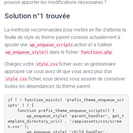
pouvoir apporter les modifications nécessaires ?
Solution n°1 trouvée
La méthode recommandée pour mettre en file d’attente la
feuille de style du thème parent consiste actuellement à
ajouter une
action et à l’utiliser
wp_enqueue_scripts
dans le fichier
.
wp_enqueue_style()
functions.php
Chargez votre
fichier avec un gestionnaire
style.css
approprié car vous avez dit que vous avez plus d’un
fichier, vous devrez vous assurer de conserver
style.css
toutes les dépendances du thème parent.
if ( ! function_exists( 'prefix_theme_enqueue_scr
ipts' ) ) {

    function prefix_theme_enqueue_scripts() {

        wp_enqueue_style( 'parent_handler', get_t
emplate_directory_uri() . '/app/assets/css/scree
n.css' );

        wp_enqueue_style( 'child_handler',
