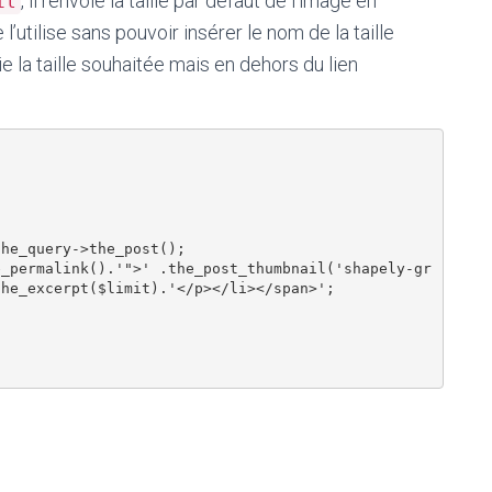
, il renvoie la taille par défaut de l’image en
il
 l’utilise sans pouvoir insérer le nom de la taille
oie la taille souhaitée mais en dehors du lien
he_excerpt($limit).'</p></li></span>';
