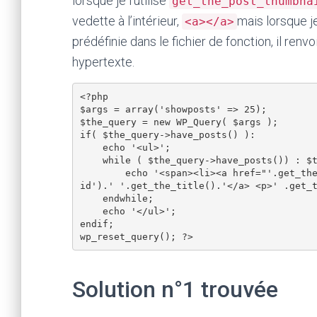
lorsque je l’utilise
get_the_post_thumbna
vedette à l’intérieur,
mais lorsque je
<a></a>
prédéfinie dans le fichier de fonction, il renv
hypertexte.
<?php

$args = array('showposts' => 25);

$the_query = new WP_Query( $args );

if( $the_query->have_posts() ): 

    echo '<ul>';

    while ( $the_query->have_posts()) : $the_query->the_post();     

        echo '<span><li><a href="'.get_the_permalink().'">' .the_post_thumbnail('shapely-gr
id').' '.get_the_title().'</a> <p>' .get_t
    endwhile; 

    echo '</ul>';

endif; 

Solution n°1 trouvée