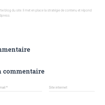
ie blog du site. Il met en place la stratégie de contenu et répond
dpress.
mmentaire
n commentaire
mail
*
Site internet