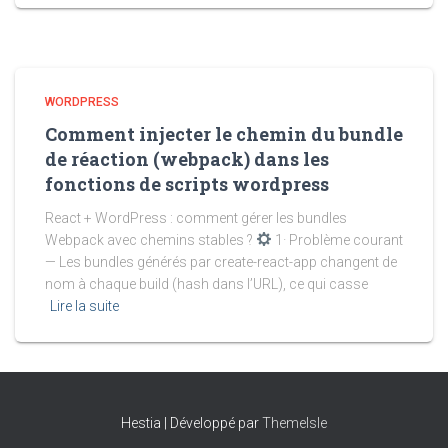
WORDPRESS
Comment injecter le chemin du bundle
de réaction (webpack) dans les
fonctions de scripts wordpress
React + WordPress : comment gérer les bundles
Webpack avec chemins stables ?
1· Problème courant
— Les bundles générés par create-react-app changent de
nom à chaque build (hash dans l’URL), ce qui casse
Lire la suite
Hestia | Développé par
ThemeIsle