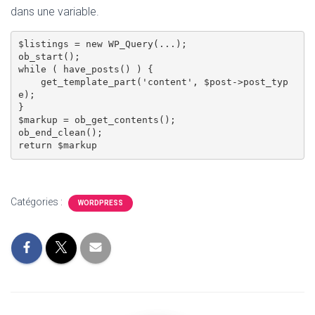
dans une variable.
$listings = new WP_Query(...);

ob_start();

while ( have_posts() ) {

    get_template_part('content', $post->post_typ
e);

}

$markup = ob_get_contents();

ob_end_clean();

Catégories :
WORDPRESS