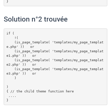
Solution n°2 trouvée
if (

    !(

    (is_page_template( 'templates/my_page_templat
e.php' ))   or

    (is_page_template( 'templates/my_page_templat
e1.php' ))   or

    (is_page_template( 'templates/my_page_templat
e2.php' ))   or

    (is_page_template( 'templates/my_page_templat
e3.php' ))   or

    )

)

{ // the child theme function here

 ....
