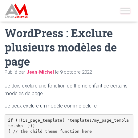
Accueil
»
Blog
»
Wordpress
»
WordPress : Exclure plusieurs
modèles de page
WordPress : Exclure
plusieurs modèles de
page
Publié par
Jean-Michel
le
9 octobre 2022
Je dois exclure une fonction de thème enfant de certains
modèles de page.
Je peux exclure un modèle comme celui-ci
if (!(is_page_template( 'templates/my_page_templa
te.php' )))

{ // the child theme function here

 ....
