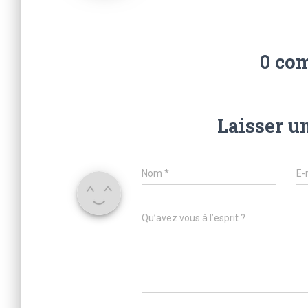
0 co
Laisser u
Nom
*
E-
Qu’avez vous à l’esprit ?