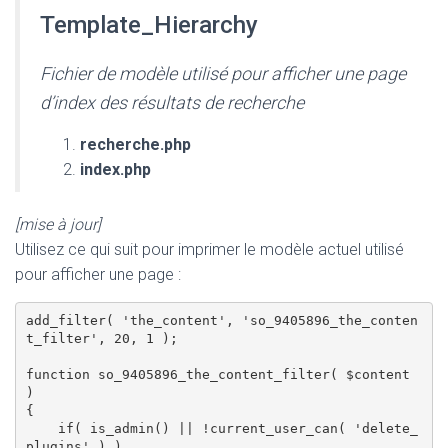
Template_Hierarchy
Fichier de modèle utilisé pour afficher une page
d’index des résultats de recherche
recherche.php
index.php
[mise à jour]
Utilisez ce qui suit pour imprimer le modèle actuel utilisé
pour afficher une page :
add_filter( 'the_content', 'so_9405896_the_conten
t_filter', 20, 1 );

function so_9405896_the_content_filter( $content 
) 

{

    if( is_admin() || !current_user_can( 'delete_
plugins' ) ) 
