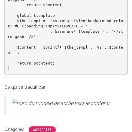
        return $content;

    global $template;

    $the_templ =  '<strong style="background-colo
r: #CCC;padding:10px">TEMPLATE = ' 

                  . basename( $template ) . '</st
rong><br />';  

    $content = sprintf( $the_templ . '%s', $conte
nt );

    return $content;

Ce qui se traduit par :
Catégories :
WORDPRESS