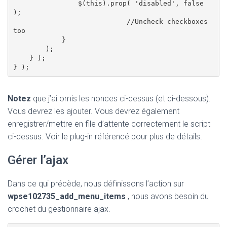
                $(this).prop( 'disabled', false 
);

                            //Uncheck checkboxes 
too

            }

        );

    } );

Notez
que j’ai omis les nonces ci-dessus (et ci-dessous).
Vous devrez les ajouter. Vous devrez également
enregistrer/mettre en file d’attente correctement le script
ci-dessus. Voir le plug-in référencé pour plus de détails.
Gérer l’ajax
Dans ce qui précède, nous définissons l’action sur
wpse102735_add_menu_items
, nous avons besoin du
crochet du gestionnaire ajax.