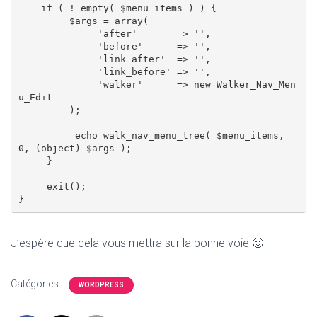
    if ( ! empty( $menu_items ) ) {

         $args = array(

              'after'       => '',

              'before'      => '',

              'link_after'  => '',

              'link_before' => '',

              'walker'      => new Walker_Nav_Men
u_Edit

         );

          echo walk_nav_menu_tree( $menu_items, 
0, (object) $args );

     }

     exit();

J’espère que cela vous mettra sur la bonne voie 🙂
Catégories :
WORDPRESS