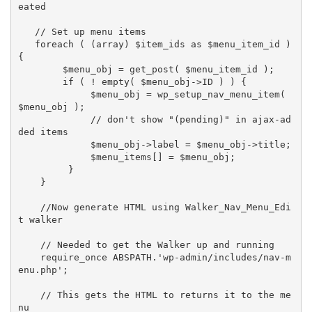
eated

   // Set up menu items

   foreach ( (array) $item_ids as $menu_item_id ) 
{

        $menu_obj = get_post( $menu_item_id );

        if ( ! empty( $menu_obj->ID ) ) {

             $menu_obj = wp_setup_nav_menu_item( 
$menu_obj );

             // don't show "(pending)" in ajax-ad
ded items

             $menu_obj->label = $menu_obj->title;

             $menu_items[] = $menu_obj;

         }

    }

    //Now generate HTML using Walker_Nav_Menu_Edi
t walker

    // Needed to get the Walker up and running

    require_once ABSPATH.'wp-admin/includes/nav-m
enu.php';

    // This gets the HTML to returns it to the me
nu
