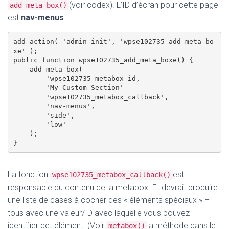
(voir codex). L’ID d’écran pour cette page
add_meta_box()
est
nav-menus
add_action( 'admin_init', 'wpse102735_add_meta_bo
xe' );

public function wpse102735_add_meta_boxe() {

    add_meta_box(

        'wpse102735-metabox-id,

        'My Custom Section'

        'wpse102735_metabox_callback',

        'nav-menus',

        'side',

        'low'

    );

La fonction
est
wpse102735_metabox_callback()
responsable du contenu de la metabox. Et devrait produire
une liste de cases à cocher des « éléments spéciaux » –
tous avec une valeur/ID avec laquelle vous pouvez
identifier cet élément. (Voir
la méthode dans le
metabox()