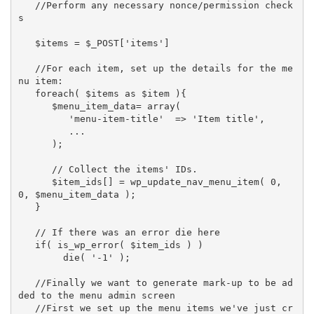
   //Perform any necessary nonce/permission check
s

   $items = $_POST['items']

   //For each item, set up the details for the me
nu item:

   foreach( $items as $item ){

      $menu_item_data= array(

         'menu-item-title'  => 'Item title',

         ...

      );

      // Collect the items' IDs.

      $item_ids[] = wp_update_nav_menu_item( 0, 
0, $menu_item_data );

   }

   // If there was an error die here

   if( is_wp_error( $item_ids ) )

        die( '-1' );

   //Finally we want to generate mark-up to be ad
ded to the menu admin screen

   //First we set up the menu items we've just cr