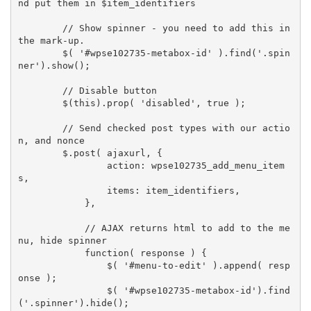
nd put them in $item_identifiers

        // Show spinner - you need to add this in 
the mark-up.

        $( '#wpse102735-metabox-id' ).find('.spin
ner').show();

        // Disable button

        $(this).prop( 'disabled', true );

        // Send checked post types with our actio
n, and nonce

        $.post( ajaxurl, {

                action: wpse102735_add_menu_item
s,

                items: item_identifiers,

            },

            // AJAX returns html to add to the me
nu, hide spinner

            function( response ) {

                $( '#menu-to-edit' ).append( resp
onse );

                $( '#wpse102735-metabox-id').find
('.spinner').hide();
