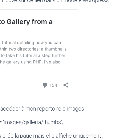
pt trouvé sur ce lien dans un modèle wordpress :
r accéder à mon répertoire d’images :
= ‘images/galleria/thumbs’;
 crée la page mais elle affiche uniquement :