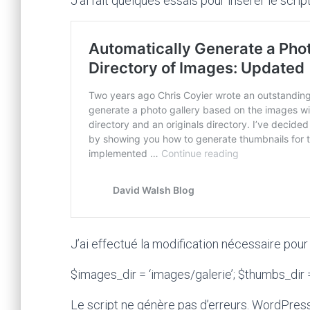
J’ai fait quelques essais pour insérer le scri
J’ai effectué la modification nécessaire pou
$images_dir = ‘images/galerie’; $thumbs_dir 
Le script ne génère pas d’erreurs. WordPress