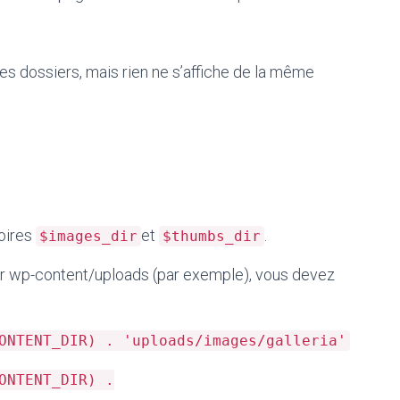
 ces dossiers, mais rien ne s’affiche de la même
toires
et
.
$images_dir
$thumbs_dir
ier wp-content/uploads (par exemple), vous devez
ONTENT_DIR) . 'uploads/images/galleria'
ONTENT_DIR) .