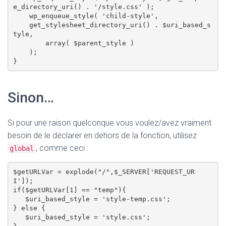
e_directory_uri() . '/style.css' );

    wp_enqueue_style( 'child-style',

    get_stylesheet_directory_uri() . $uri_based_s
tyle,

        array( $parent_style )

    );

Sinon…
Si pour une raison quelconque vous voulez/avez vraiment
besoin de le déclarer en dehors de la fonction, utilisez
, comme ceci :
global
$getURLVar = explode("/",$_SERVER['REQUEST_UR
I']);

if($getURLVar[1] == "temp"){

   $uri_based_style = 'style-temp.css'; 

} else {

   $uri_based_style = 'style.css';  
