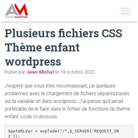
Accueil
»
Blog
»
Wordpress
»
Plusieurs fichiers CSS Thème enfant
wordpress
Plusieurs fichiers CSS
Thème enfant
wordpress
Publié par
Jean-Michel
le
19 octobre 2022
J’espère que vous êtes reconnaissant, j’ai quelques
problèmes avec le chargement de fichiers séparés basés
sur la variable url dans wordpress. J’ai pensé qu’il serait
préférable de le faire dans le fichier de fonctions du thème
enfant. code ci-dessous :
$getURLVar = explode("/",$_SERVER['REQUEST_UR
I']);
