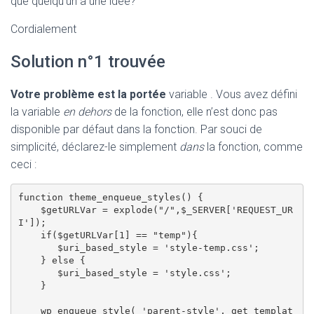
que quelqu’un a une idée?
Cordialement
Solution n°1 trouvée
Votre problème est la portée
variable . Vous avez défini
la variable
en dehors
de la fonction, elle n’est donc pas
disponible par défaut dans la fonction. Par souci de
simplicité, déclarez-le simplement
dans
la fonction, comme
ceci :
function theme_enqueue_styles() {

    $getURLVar = explode("/",$_SERVER['REQUEST_UR
I']);

    if($getURLVar[1] == "temp"){

       $uri_based_style = 'style-temp.css'; 

    } else {

       $uri_based_style = 'style.css';  

    }

    wp_enqueue_style( 'parent-style', get_templat