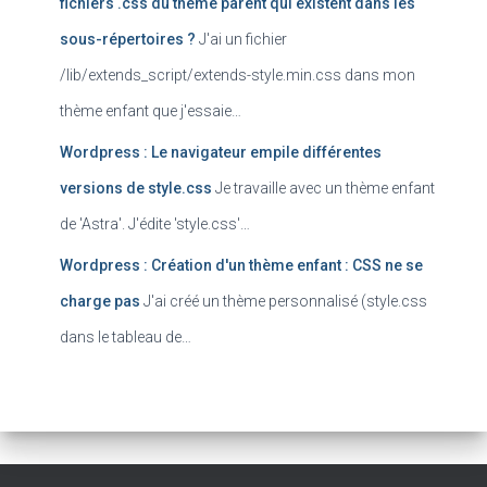
fichiers .css du thème parent qui existent dans les
sous-répertoires ?
J'ai un fichier
/lib/extends_script/extends-style.min.css dans mon
thème enfant que j'essaie…
Wordpress : Le navigateur empile différentes
versions de style.css
Je travaille avec un thème enfant
de 'Astra'. J'édite 'style.css'…
Wordpress : Création d'un thème enfant : CSS ne se
charge pas
J'ai créé un thème personnalisé (style.css
dans le tableau de…