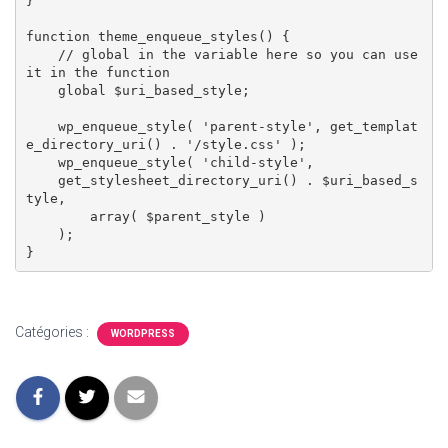
}

function theme_enqueue_styles() {

    // global in the variable here so you can use 
it in the function

    global $uri_based_style;  

    wp_enqueue_style( 'parent-style', get_templat
e_directory_uri() . '/style.css' );

    wp_enqueue_style( 'child-style',

    get_stylesheet_directory_uri() . $uri_based_s
tyle,

        array( $parent_style )

    );

Catégories :
WORDPRESS