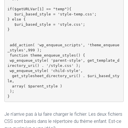
if($getURLVar[1] == "temp"){

   $uri_based_style = 'style-temp.css'; 

} else {

   $uri_based_style = 'style.css';  

}

 add_action( 'wp_enqueue_scripts', 'theme_enqueue
_styles',999 );

 function theme_enqueue_styles() {

 wp_enqueue_style( 'parent-style', get_template_d
irectory_uri() . '/style.css' );

 wp_enqueue_style( 'child-style',

  get_stylesheet_directory_uri() . $uri_based_sty
le,

  array( $parent_style )

 );

Je n’arrive pas à lui faire charger le fichier. Les deux fichiers
CSS sont basés dans le répertoire du thème enfant. Est-ce