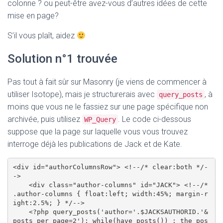
colonne ? ou peut-être avez-vous d’autres idées de cette
mise en page?
S’il vous plaît, aidez
Solution n°1 trouvée
Pas tout à fait sûr sur Masonry (je viens de commencer à
utiliser Isotope), mais je structurerais avec
, à
query_posts
moins que vous ne le fassiez sur une page spécifique non
archivée, puis utilisez
. Le code ci-dessous
WP_Query
suppose que la page sur laquelle vous vous trouvez
interroge déjà les publications de Jack et de Kate.
<div id="authorColumnsRow"> <!--/* clear:both */-
->

    <div class="author-columns" id="JACK"> <!--/* 
.author-columns { float:left; width:45%; margin-r
ight:2.5%; } */-->

    <?php query_posts('author='.$JACKSAUTHORID.'&
posts_per_page=2'); while(have_posts()) : the_pos