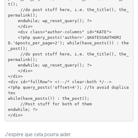
t(); 

     //do post stuff here, i.e. the_title(), the_
permalink();

    endwhile; wp_reset_query(); ?>

    </div>

    <div class="author-columns" id="KATE">

    <?php query_posts('author='.$KATESSAUTHORI
D.'&posts_per_page=2'); while(have_posts()) : the
_post(); 

     //do post stuff here, i.e. the_title(), the_
permalink();

    endwhile; wp_reset_query(); ?>

    </div>

</div>

<div id="fullRow"> <!--/* clear:both */-->

<?php query_posts('offset=4'); //To avoid duplica
tes

while(have_posts()) : the_post();

     //Post stuff for both of them

endwhile; ?>

J’espère que cela pourra aider.