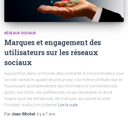
RÉSEAUX SOCIAUX
Marques et engagement des
utilisateurs sur les réseaux
sociaux
Aujourd’hui, dans ce monde ultra connecté, le consommateur joue
un rôle central en qualité de précurseur, voir même d’influenceur en
fournissant quotidiennement des informations concernant ses
goûts, ses choix, ses préférences, ce qui représente un atout
majeur pour les entreprises, les marques qui savent écouter.
Pourtant, le plus fort potentiel
Lire la suite
Par
Jean-Michel
, il y a
7 ans