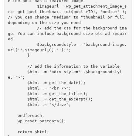
e the post has a featured image

            $imageurl = wp_get_attachment_image_s
rc( get_post_thumbnail_id($post->ID), 'medium' ); 
// you can change "medium" to "thumbnail or full 
depending on the size you need

            // add the css for the background ima
ge. You can include background-size etc ad requir
ed

            $backgroundstyle = "background-image: 
url('".$imageurl[0]."');";

        }

        // add the information to the variable

        $html .= '<div style="'.$backgroundstyl
e.'">';

        $html .= get_the_date();

        $html .= "<br />";

        $html .= get_the_title();

        $html .= get_the_excerpt();

        $html .= "</div>";

    endforeach; 

    wp_reset_postdata(); 

    return $html; 
