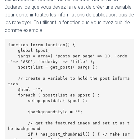
Dudarev, ce que vous devez faire est de créer une variable
pour contenir toutes les informations de publication, puis de
les renvoyer. En utilisant la fonction que vous avez publiée
comme exemple :
function lorem_function() { 

    global $post; 

    $args = array( 'posts_per_page' => 10, 'orde
r'=> 'ASC', 'orderby' => 'title' ); 

    $postslist = get_posts( $args ); 

    // create a variable to hold the post informa
tion

    $html ="";

    foreach ( $postslist as $post ) : 

        setup_postdata( $post ); 

        $backgroundstyle = ""; 

        // get the featured image and set it as t
he background

        if ( has_post_thumbnail() ) { // make sur