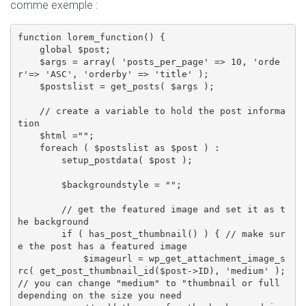
comme exemple :
function lorem_function() { 

    global $post; 

    $args = array( 'posts_per_page' => 10, 'orde
r'=> 'ASC', 'orderby' => 'title' ); 

    $postslist = get_posts( $args ); 

    // create a variable to hold the post informa
tion

    $html ="";

    foreach ( $postslist as $post ) : 

        setup_postdata( $post ); 

        $backgroundstyle = ""; 

        // get the featured image and set it as t
he background

        if ( has_post_thumbnail() ) { // make sur
e the post has a featured image

            $imageurl = wp_get_attachment_image_s
rc( get_post_thumbnail_id($post->ID), 'medium' ); 
// you can change "medium" to "thumbnail or full 
depending on the size you need
