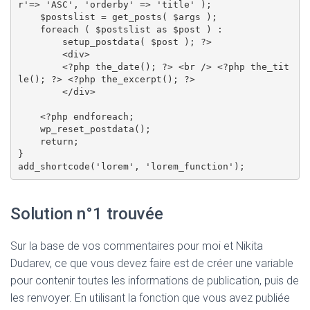
r'=> 'ASC', 'orderby' => 'title' ); 

    $postslist = get_posts( $args ); 

    foreach ( $postslist as $post ) : 

        setup_postdata( $post ); ?>

        <div> 

        <?php the_date(); ?> <br /> <?php the_tit
le(); ?> <?php the_excerpt(); ?> 

        </div> 

    <?php endforeach; 

    wp_reset_postdata(); 

    return; 

} 

Solution n°1 trouvée
Sur la base de vos commentaires pour moi et Nikita
Dudarev, ce que vous devez faire est de créer une variable
pour contenir toutes les informations de publication, puis de
les renvoyer. En utilisant la fonction que vous avez publiée