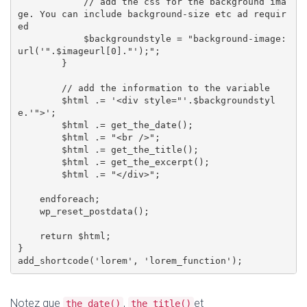
            // add the css for the background ima
ge. You can include background-size etc ad requir
ed

            $backgroundstyle = "background-image: 
url('".$imageurl[0]."');";

        }

        // add the information to the variable

        $html .= '<div style="'.$backgroundstyl
e.'">';

        $html .= get_the_date();

        $html .= "<br />";

        $html .= get_the_title();

        $html .= get_the_excerpt();

        $html .= "</div>";

    endforeach; 

    wp_reset_postdata(); 

    return $html; 

} 

Notez que
,
et
the_date()
the_title()