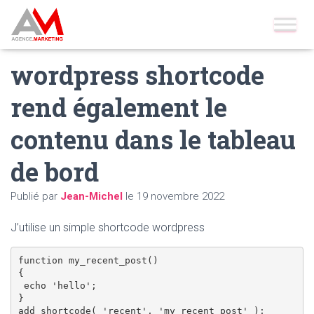
Accueil
»
Blog
»
Wordpress
»
wordpress shortcode rend
également le contenu dans le tableau de bord
wordpress shortcode
rend également le
contenu dans le tableau
de bord
Publié par
Jean-Michel
le
19 novembre 2022
J’utilise un simple shortcode wordpress
function my_recent_post()

{

 echo 'hello';

}
